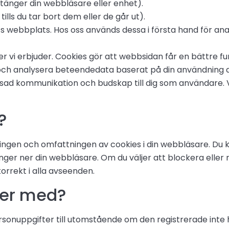
stänger din webbläsare eller enhet).
ills du tar bort dem eller de går ut).
s webbplats. Hos oss används dessa i första hand för an
ter vi erbjuder. Cookies gör att webbsidan får en bättre f
 och analysera beteendedata baserat på din användning av
ad kommunikation och budskap till dig som användare. Vi
?
ingen och omfattningen av cookies i din webbläsare. Du k
nger ner din webbläsare. Om du väljer att blockera eller 
orrekt i alla avseenden.
ter med?
sonuppgifter till utomstående om den registrerade inte ha