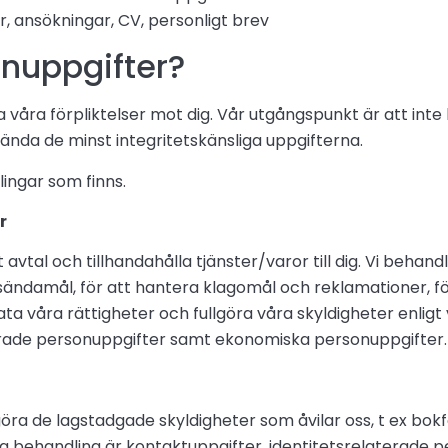
, ansökningar, CV, personligt brev
onuppgifter?
ja våra förpliktelser mot dig. Vår utgångspunkt är att in
vända de minst integritetskänsliga uppgifterna.
ingar som finns.
r
 avtal och tillhandahålla tjänster/varor till dig. Vi behan
sändamål, för att hantera klagomål och reklamationer, för
ata våra rättigheter och fullgöra våra skyldigheter enligt
terade personuppgifter samt ekonomiska personuppgifter.
göra de lagstadgade skyldigheter som åvilar oss, t ex bok
na behandling är kontaktuppgifter, identitetsrelaterade