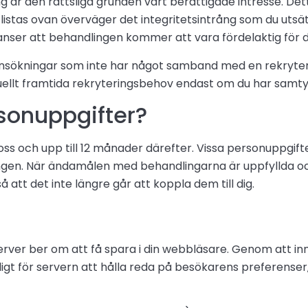
 är den rättsliga grunden vårt berättigade intresse. Dett
istas ovan överväger det integritetsintrång som du utsä
anser att behandlingen kommer att vara fördelaktig för d
nsökningar som inte har något samband med en rekryteri
llt framtida rekryteringsbehov endast om du har samtyckt
rsonuppgifter?
oss och upp till 12 månader därefter. Vissa personuppgift
ingen. När ändamålen med behandlingarna är uppfyllda och
 att det inte längre går att koppla dem till dig.
rver ber om att få spara i din webbläsare. Genom att inne
ligt för servern att hålla reda på besökarens preferenser