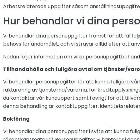
Arbetsrelaterade uppgifter såsom anställningsuppgifter
Hur behandlar vi dina pers
Vi behandlar dina personuppgifter främst för att fullföl
behövs för ändamålet, och vi strävar alltid efter att an
Nedan följer information om vilka personuppgiftbehandl
Tillhandahålla och fullgöra avtal om tjänster/varo
Vi behandlar personuppgifter för att kunna fullgöra vårt
fakturering av tjänsterna/varorna, för kreditupplysning
du kontaktar vår kundupport samt i övrigt för att tillvar
denna behandling är kontaktuppgifter, identitetsrela
Bokföring
Vi behandlar dina personuppgifter i syfte att kunna full
räkenskapsmaterial. Personuppgifter vi hanterar i den