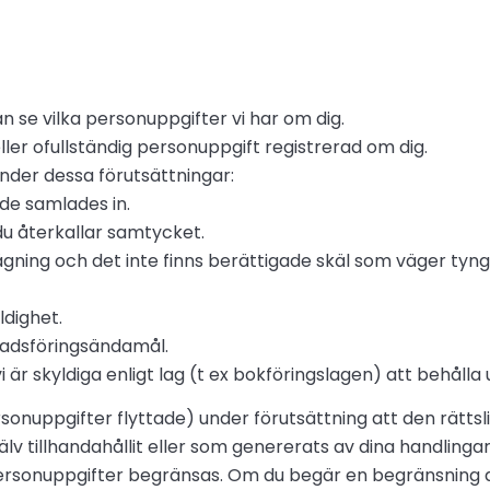
n se vilka personuppgifter vi har om dig.
eller ofullständig personuppgift registrerad om dig.
nder dessa förutsättningar:
de samlades in.
u återkallar samtycket.
ning och det inte finns berättigade skäl som väger tyngre
ldighet.
nadsföringsändamål.
 är skyldiga enligt lag (t ex bokföringslagen) att behålla
 personuppgifter flyttade) under förutsättning att den rätt
lv tillhandahållit eller som genererats av dina handlingar
personuppgifter begränsas. Om du begär en begränsning 