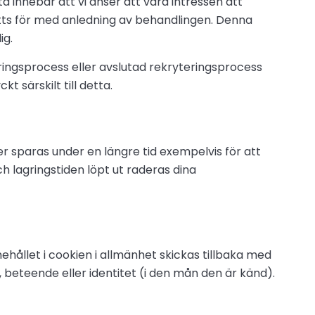
a innebär att vi anser att våra intressen att
tts för med anledning av behandlingen. Denna
ig.
ngsprocess eller avslutad rekryteringsprocess
 särskilt till detta.
er sparas under en längre tid exempelvis för att
 lagringstiden löpt ut raderas dina
hållet i cookien i allmänhet skickas tillbaka med
, beteende eller identitet (i den mån den är känd).