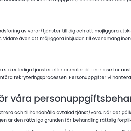
föring av varor/tjänster till dig och att möjliggöra utsk
 Vidare även att möjliggöra inbjudan till evenemang inom
söker lediga tjänster eller anmäler ditt intresse för anst
föra rekryteringsprocessen. Personuppgifter vi hanterar
i för våra personuppgiftsbeh
trera och tillhandahålla avtalad tjänst/vara. När det gäll
n är den rättsliga grunden för behandling rättslig förplik