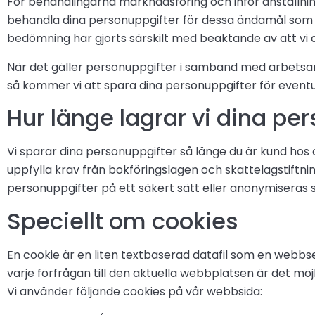
För behandlingarna marknadsföring och inför anställning
behandla dina personuppgifter för dessa ändamål som l
bedömning har gjorts särskilt med beaktande av att vi 
När det gäller personuppgifter i samband med arbetsa
så kommer vi att spara dina personuppgifter för eventue
Hur länge lagrar vi dina pe
Vi sparar dina personuppgifter så länge du är kund hos 
uppfylla krav från bokföringslagen och skattelagstiftn
personuppgifter på ett säkert sätt eller anonymiseras så
Speciellt om cookies
En cookie är en liten textbaserad datafil som en webbse
varje förfrågan till den aktuella webbplatsen är det möj
Vi använder följande cookies på vår webbsida: