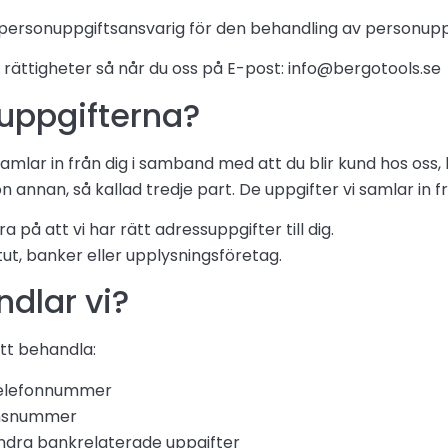
ersonuppgiftsansvarig för den behandling av personuppgi
 rättigheter så når du oss på E-post: info@bergotools.se
onuppgifterna?
 samlar in från dig i samband med att du blir kund hos oss,
nnan, så kallad tredje part. De uppgifter vi samlar in frå
 på att vi har rätt adressuppgifter till dig.
tut, banker eller upplysningsföretag.
dlar vi?
tt behandla:
 telefonnummer
onsnummer
dra bankrelaterade uppgifter