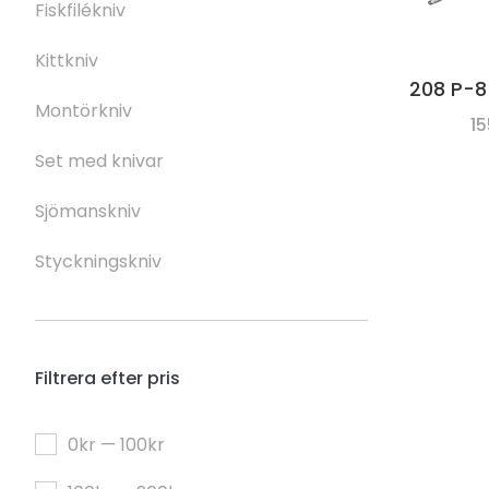
Fiskfilékniv
Kittkniv
208 P-8
Montörkniv
1
Set med knivar
Sjömanskniv
Styckningskniv
Filtrera efter pris
0kr — 100kr