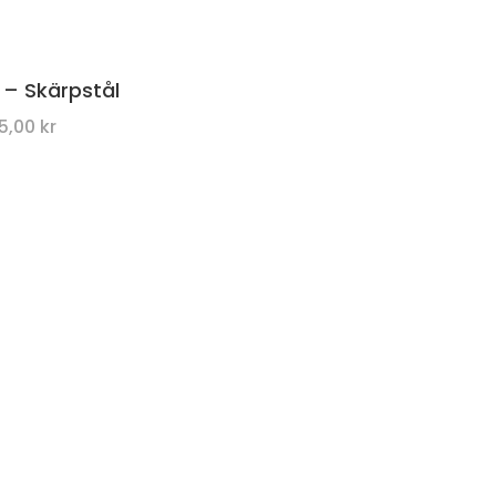
 – Skärpstål
55,00
kr