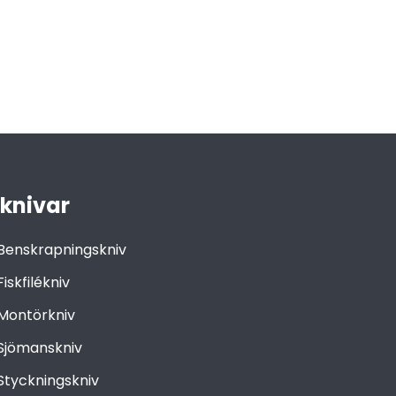
 knivar
Benskrapningskniv
Fiskfilékniv
Montörkniv
Sjömanskniv
Styckningskniv