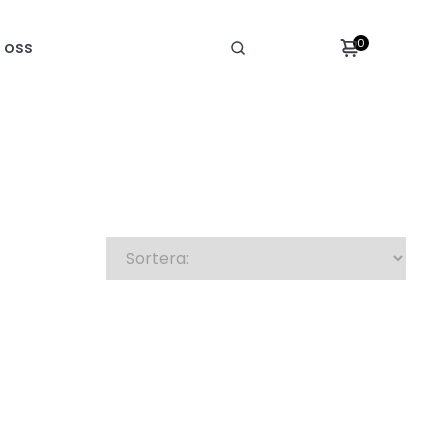
0
 oss