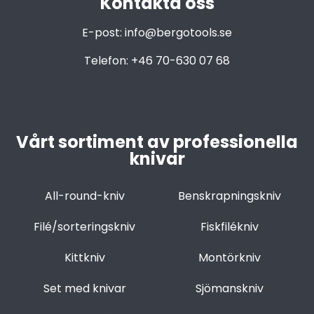
Kontakta oss
E-post:
info@bergotools.se
Telefon:
+46 70-630 07 68
Vårt sortiment av professionella
knivar
All-round-kniv
Benskrapningskniv
Filé/sorteringskniv
Fiskfilékniv
Kittkniv
Montörkniv
Set med knivar
Sjömanskniv