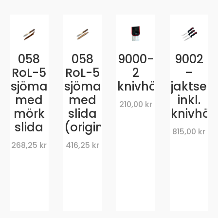
058
058
9000-
9002
RoL-5
RoL-5
2
–
sjömanskniv
sjömanskniv
knivhölster
jaktset
med
med
inkl.
210,00
kr
mörk
slida
knivhöl
slida
(original)
815,00
kr
268,25
kr
416,25
kr