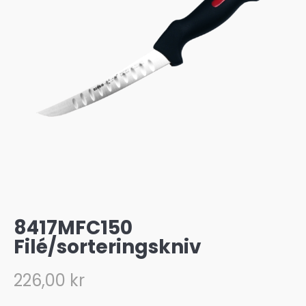
8417MFC150
Filé/sorteringskniv
226,00
kr