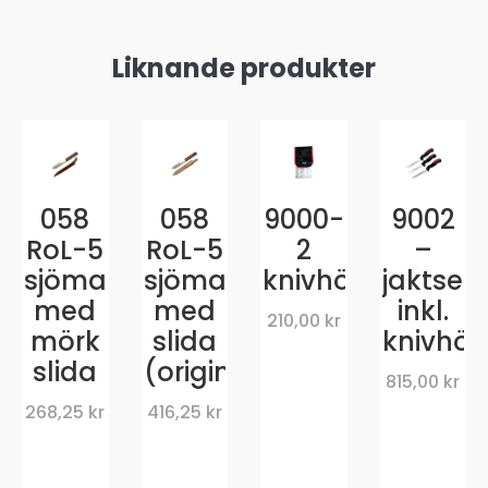
Liknande produkter
058
058
9000-
9002
RoL-5
RoL-5
2
–
sjömanskniv
sjömanskniv
knivhölster
jaktset
med
med
inkl.
210,00
kr
mörk
slida
knivhöl
slida
(original)
815,00
kr
268,25
kr
416,25
kr