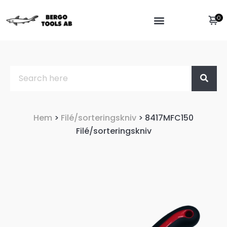
0
Hem
>
Filé/sorteringskniv
> 8417MFC150
Filé/sorteringskniv