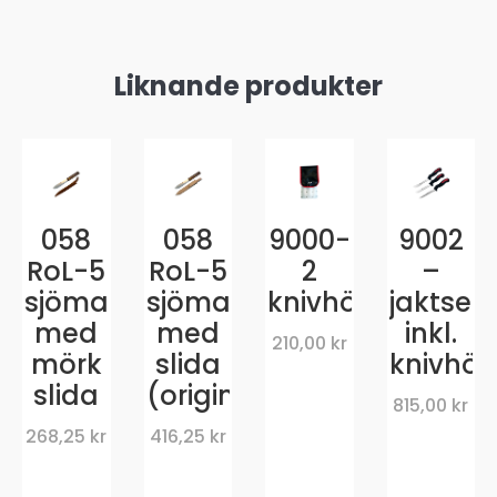
Liknande produkter
058
058
9000-
9002
RoL-5
RoL-5
2
–
sjömanskniv
sjömanskniv
knivhölster
jaktset
med
med
inkl.
210,00
kr
mörk
slida
knivhöl
slida
(original)
815,00
kr
268,25
kr
416,25
kr