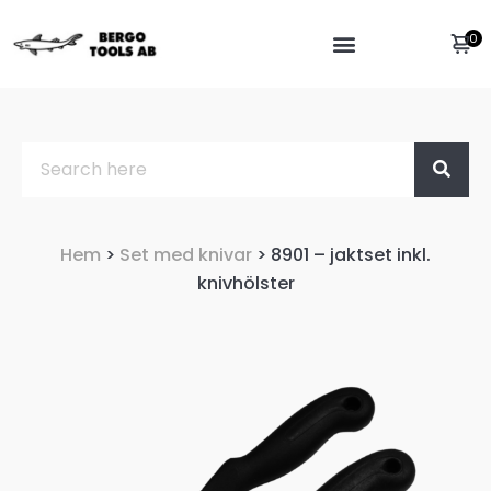
0
Hem
>
Set med knivar
> 8901 – jaktset inkl.
knivhölster